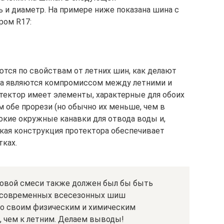
ь и диаметр. На примере ниже показана шина с
ром R17:
ются по свойствам от летних шин, как делают
а являются компромиссом между летними и
отектор имеет элементы, характерные для обоих
 обе прорези (но обычно их меньше, чем в
окие окружные канавки для отвода воды и,
акая конструкция протектора обеспечивает
тках.
овой смеси также должен был бы быть
 современных всесезонных шиш
по своим физическим и химическим
 чем к летним. Делаем выводы!