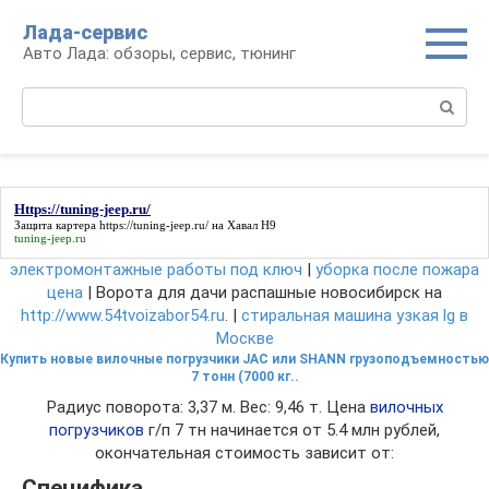
Перейти
Лада-сервис
к
Авто Лада: обзоры, сервис, тюнинг
контенту
Поиск:
Https://tuning-jeep.ru/
Защита картера
https://tuning-jeep.ru/
на Хавал Н9
tuning-jeep.ru
электромонтажные работы под ключ
|
уборка после пожара
цена
| Ворота для дачи распашные новосибирск на
http://www.54tvoizabor54.ru
. |
стиральная машина узкая lg в
Москве
Купить новые вилочные погрузчики JAC или SHANN грузоподъемностью
7 тонн (7000 кг..
Радиус поворота: 3,37 м. Вес: 9,46 т. Цена
вилочных
погрузчиков
г/п 7 тн начинается от 5.4 млн рублей,
окончательная стоимость зависит от:
Специфика