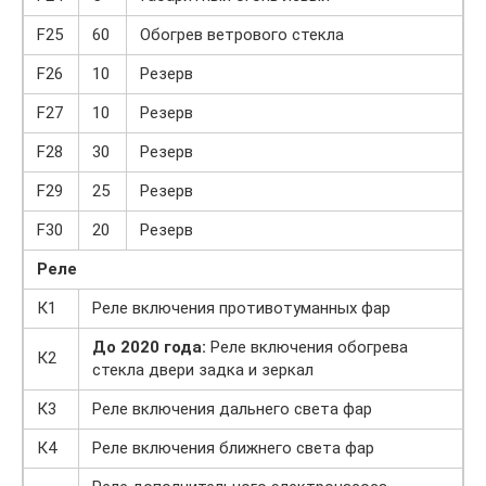
F25
60
Обогрев ветрового стекла
F26
10
Резерв
F27
10
Резерв
F28
30
Резерв
F29
25
Резерв
F30
20
Резерв
Реле
К1
Реле включения противотуманных фар
До 2020 года:
Реле включения обогрева
К2
стекла двери задка и зеркал
К3
Реле включения дальнего света фар
К4
Реле включения ближнего света фар