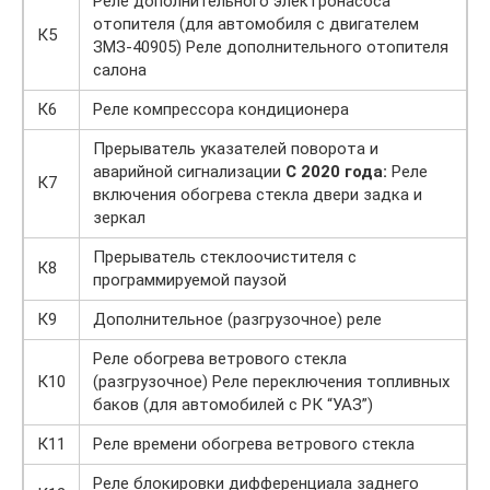
Реле дополнительного электронасоса
отопителя (для автомобиля с двигателем
К5
ЗМЗ-40905) Реле дополнительного отопителя
салона
К6
Реле компрессора кондиционера
Прерыватель указателей поворота и
аварийной сигнализации
С 2020 года:
Реле
К7
включения обогрева стекла двери задка и
зеркал
Прерыватель стеклоочистителя с
К8
программируемой паузой
К9
Дополнительное (разгрузочное) реле
Реле обогрева ветрового стекла
К10
(разгрузочное) Реле переключения топливных
баков (для автомобилей с РК “УАЗ”)
К11
Реле времени обогрева ветрового стекла
Реле блокировки дифференциала заднего