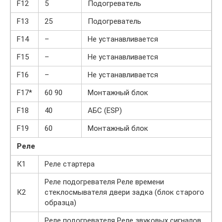
F12
5
Подогреватель
F13
25
Подогреватель
F14
–
Не устанавливается
F15
–
Не устанавливается
F16
–
Не устанавливается
F17*
60 90
Монтажный блок
F18
40
АБС (ESP)
F19
60
Монтажный блок
Реле
К1
Реле стартера
Реле подогревателя Реле времени
К2
стеклосмывателя двери задка (блок старого
образца)
Реле подогревателя Реле звуковых сигналов