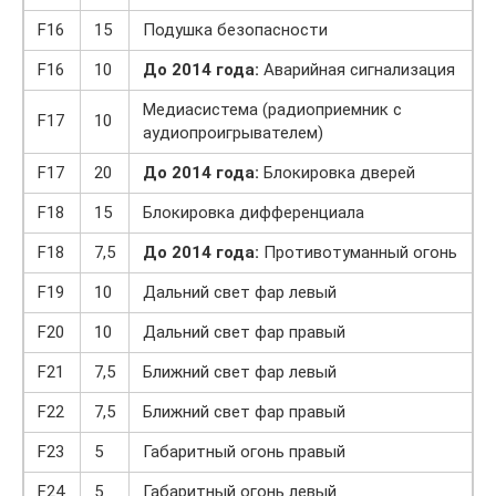
F16
15
Подушка безопасности
F16
10
До 2014 года:
Аварийная сигнализация
Медиасистема (радиоприемник с
F17
10
аудиопроигрывателем)
F17
20
До 2014 года:
Блокировка дверей
F18
15
Блокировка дифференциала
F18
7,5
До 2014 года:
Противотуманный огонь
F19
10
Дальний свет фар левый
F20
10
Дальний свет фар правый
F21
7,5
Ближний свет фар левый
F22
7,5
Ближний свет фар правый
F23
5
Габаритный огонь правый
F24
5
Габаритный огонь левый