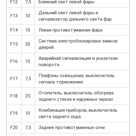
F12
7,5
Ближний свет левой фары
Дальний свет левой фары и
F13
10
сигнализатор дальнего света фар
F14
10
Левая противотуманная фара
Система электроблокировки замков
F15
20
дверей
Аварийная сигнализация и указатели
F16
10
поворота
Плафоны освещения, выключатель
F17
7,5
сигнала торможения
Отопитель, выключатель обогрева
F18
25
заднего стекла и наружных зеркал
Комбинация приборов, выключатель
F19
10
света заднего хода
F20
7,5
Задние противотуманные огни