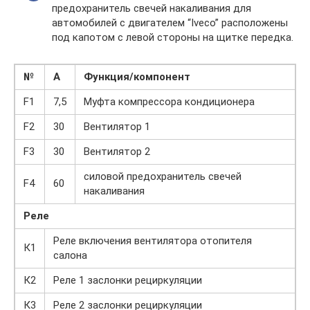
предохранитель свечей накаливания для
автомобилей с двигателем “Iveco” расположены
под капотом с левой стороны на щитке передка.
№
А
Функция/компонент
F1
7,5
Муфта компрессора кондиционера
F2
30
Вентилятор 1
F3
30
Вентилятор 2
силовой предохранитель свечей
F4
60
накаливания
Реле
Реле включения вентилятора отопителя
К1
салона
К2
Реле 1 заслонки рециркуляции
К3
Реле 2 заслонки рециркуляции