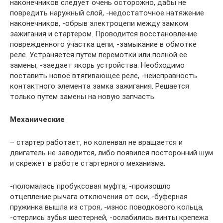
наконечников следует очень осторожно, дабы не
повредить наружный слой, -недостаточное натяжение
наконечников, -обрыв электроцепи между замком
зажигания и стартером. Проводится восстановление
поврежденного участка цепи, -замыкание в обмотке
реле. Устраняется путем перемотки или полной ее
замены, -заедает якорь устройства. Необходимо
поставить новое втягивающее реле, -неисправность
контактного элемента замка зажигания. Решается
только путем замены на новую запчасть.
Механические
– стартер работает, но коленвал не вращается и
двигатель не заводится, либо появился посторонний шум
и скрежет в работе стартерного механизма.
-поломалась пробуксовая муфта, -произошло
отцепление рычага отключения от оси, -буферная
пружинка вышла из строя, -износ поводкового кольца,
-стерлись зубья шестерней, -ослабились винты крепежа