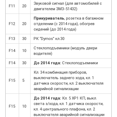
Звуковой сигнал (для автомобилей с
F11
20
двигателем ЗМЗ-51432)
Прикуриватель
, розетка в багажном
F12
20
отделении (с 2014 года), обогрев
сидений (до 2014 года)
F13
30
РК “Dymos” кл.30
Стеклоподъемники (модуль двери
F14
10
водителя)
F14
30
До 2014 года:
Стеклоподъемники
Кл. 34 комбинация приборов,
выключатель заднего хода, кл. 1
F15
5
датчика скорости, кл. 2 выключателя
аварийной сигнализации
До 2014 года:
Кл. 5 ХР1 КП, выкл.
света з/хода, кл. 1 датчика скорости,
F15
10
кл. 4 центрального плафона, кл. 2
выключателя аварийной сигнализации