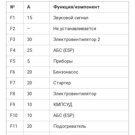
№
А
Функция/компонент
F1
15
Звуковой сигнал
F2
–
Не устанавливается
F3
30
Электровентилятор 2
F4
25
АБС (ESP)
F5
5
Приборы
F6
20
Бензонасос
F7
20
Стартер
F8
30
Электровентилятор
F9
10
КМПСУД
F10
10
АБС (ESP)
F11
20
Подогреватель