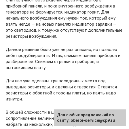
Они получают возбуждение через индикатор в
приборной панели, и пока внутреннего возбуждёния в
генераторе не формируется, индикатор горит. Для
начального возбуждения ему нужен ток, который ему
взять негде — на новых панелях индикатор зарядки —
это светодиод, к тому-же отсутствуют дополнительные
резисторы возбуждения.
Данное решение было уже не раз описано, но позволю
себе продублировать. Итак, снимаем панель приборов и
разбираем её. Снимаем стрелки с приборов, и
вытаскиваем плату.
Для нас уже сделаны три посадочных места под
выводные резисторы, и сделаны отверстия. Ставятся
резисторы с обратной стороны платы, но паять надо
изнутри.
В общей сложности в цепь нужно запаять
Для любых предложений по
сопротивление величиной от 40 до 60 ом. Можно
сайту: oberoi-service@cp9.ru
набрать из нескольких, как это сделал я. Мощность