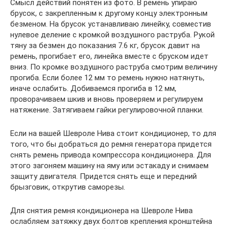
Смысл действий понятен из фото. В ремень упираю
брусок, с закрепленным к другому концу электронным
безменом. На брусок устанавливаю линейку, совместив
нулевое деление с кромкой воздушного раструба. Рукой
тяну за безмен до показания 7.6 кг, брусок давит на
ремень, прогибает его, линейка вместе с бруском идет
вниз. По кромке воздушного раструба смотрим величину
прогиба. Если более 12 мм то ремень нужно натянуть,
иначе ослабить. Добиваемся прогиба в 12 мм,
проворачиваем шкив и вновь проверяем и регулируем
натяжение. Затягиваем гайки регулировочной планки.
Если на вашей Шевроле Нива стоит кондиционер, то для
того, что бы добраться до ремня генератора придется
снять ремень привода компрессора кондиционера. Для
этого загоняем машину на яму или эстакаду и снимаем
защиту двигателя. Придется снять еще и передний
брызговик, открутив саморезы.
Для снятия ремня кондиционера на Шевроле Нива
ослабляем затяжку двух болтов крепления кронштейна