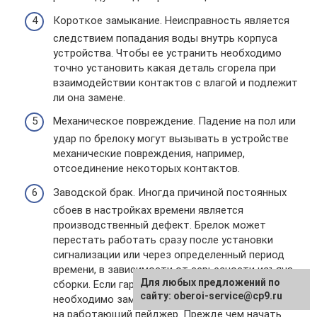
Короткое замыкание. Неисправность является
следствием попадания воды внутрь корпуса
устройства. Чтобы ее устранить необходимо
точно установить какая деталь сгорела при
взаимодействии контактов с влагой и подлежит
ли она замене.
Механическое повреждение. Падение на пол или
удар по брелоку могут вызывать в устройстве
механические повреждения, например,
отсоединение некоторых контактов.
Заводской брак. Иногда причиной постоянных
сбоев в настройках времени является
производственный дефект. Брелок может
перестать работать сразу после установки
сигнализации или через определенный период
времени, в зависимости от серьезности изъяна
Для любых предложений по
сборки. Если гарантийный срок еще не вышел,
сайту: oberoi-service@cp9.ru
необходимо заменить неисправное устройство
на работающий пейджер. Прежде чем начать