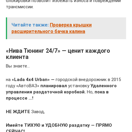
блокировки позволит избежать износа и повреждений
трансмиссии.
Читайте также:
Проверка крышки
расширительного бачка калина
«Нива Тюнинг 24/7» — ценит каждого
клиента
Вы знаете…
на
«Lada 4х4 Urban» —
городской внедорожник в 2015
году «АвтоВАЗ»
планировал
установку
Удаленного
управления раздаточной коробкой.
Но,
пока в
процессе …!
НЕ ЖДИТЕ
Завод,
Имейте ТИХУЮ и УДОБНУЮ раздатку — ПРЯМО
СЕЙЧАС!