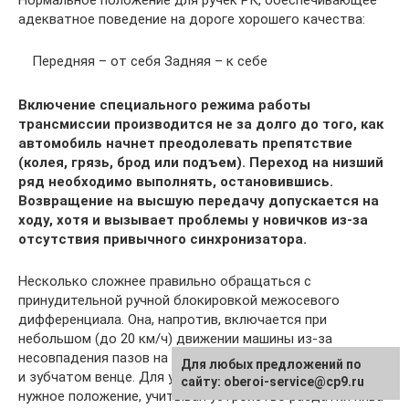
адекватное поведение на дороге хорошего качества:
Передняя – от себя Задняя – к себе
Включение специального режима работы
трансмиссии производится не за долго до того, как
автомобиль начнет преодолевать препятствие
(колея, грязь, брод или подъем). Переход на низший
ряд необходимо выполнять, остановившись.
Возвращение на высшую передачу допускается на
ходу, хотя и вызывает проблемы у новичков из-за
отсутствия привычного синхронизатора.
Несколько сложнее правильно обращаться с
принудительной ручной блокировкой межосевого
дифференциала. Она, напротив, включается при
небольшом (до 20 км/ч) движении машины из-за
несовпадения пазов на блокирующей муфте, сателлитах
Для любых предложений по
и зубчатом венце. Для упрощенного включения рычага в
сайту: oberoi-service@cp9.ru
нужное положение, учитывая устройство раздатки нива