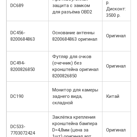
р.
DC689
защита с замком
Дисконт:
для разъёма OBD2
3500 р.
DC456-
Основание антенны
Оригинал
8200684863
8200684863 оригинал
Футляр для очков
DC494-
(очечник) без
Оригинал
8200826850
кронштейна оригинал
8200826850
Монитор для камеры
DC190
заднего вида,
Китай
складной
Заклёпка крепления
кронштейна бампера
DC533-
D=4,8мм (цена за
Оригинал
7703072424
1шт) оригинал арт.