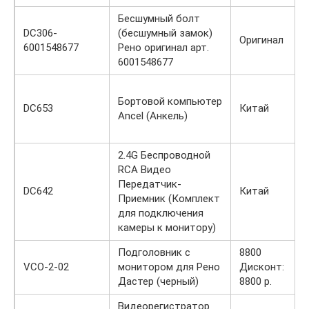
Бесшумный болт
DC306-
(бесшумный замок)
Оригинал
6001548677
Рено оригинал арт.
6001548677
Бортовой компьютер
DC653
Китай
Ancel (Анкель)
2.4G Беспроводной
RCA Видео
Передатчик-
DC642
Китай
Приемник (Комплект
для подключения
камеры к монитору)
Подголовник с
8800
VCO-2-02
монитором для Рено
Дисконт:
Дастер (черный)
8800 р.
Видеорегистратор