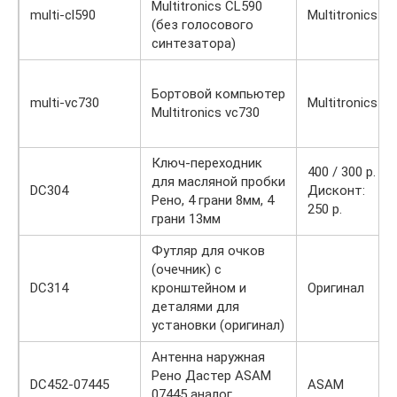
Multitronics CL590
multi-cl590
Multitronics
(без голосового
синтезатора)
Бортовой компьютер
multi-vc730
Multitronics
Multitronics vc730
Ключ-переходник
400 / 300 р.
для масляной пробки
DC304
Дисконт:
Рено, 4 грани 8мм, 4
250 р.
грани 13мм
Футляр для очков
(очечник) с
DC314
кронштейном и
Оригинал
деталями для
установки (оригинал)
Антенна наружная
Рено Дастер ASAM
DC452-07445
ASAM
07445 аналог