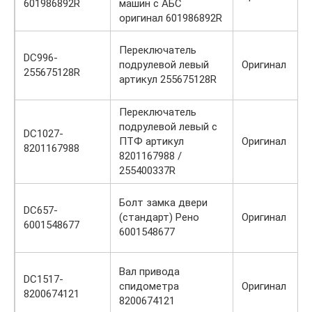
601986892R
машин с АБС
оригинал 601986892R
Переключатель
DC996-
подрулевой левый
Оригинал
255675128R
артикул 255675128R
Переключатель
подрулевой левый с
DC1027-
ПТФ артикул
Оригинал
8201167988
8201167988 /
255400337R
Болт замка двери
DC657-
(стандарт) Рено
Оригинал
6001548677
6001548677
Вал привода
DC1517-
спидометра
Оригинал
8200674121
8200674121