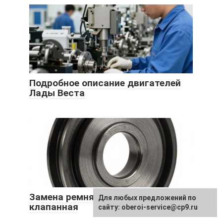
Подробное описание двигателей
Лады Веста
Замена ремня ГРМ Лада Ларгус 16
Для любых предложений по
клапанная
сайту: oberoi-service@cp9.ru