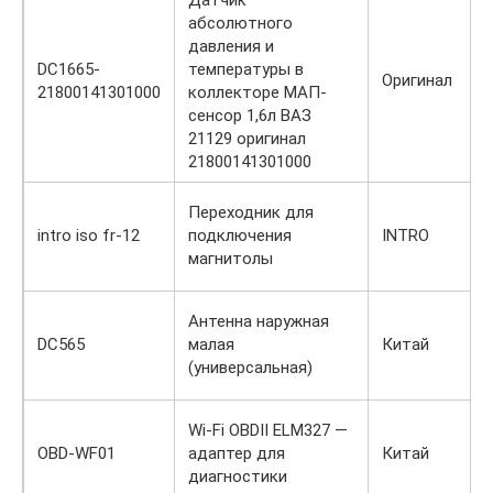
абсолютного
давления и
DC1665-
температуры в
Оригинал
21800141301000
коллекторе МАП-
сенсор 1,6л ВАЗ
21129 оригинал
21800141301000
Переходник для
intro iso fr-12
подключения
INTRO
магнитолы
Антенна наружная
DC565
малая
Китай
(универсальная)
Wi-Fi OBDII ELM327 —
OBD-WF01
адаптер для
Китай
диагностики