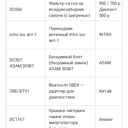
Фильтр-сетка на
900 / 700 р.
DC060
воздухозаборник
Дисконт:
салона (с шагренью)
500 р.
Переходник
intro iso ant-1
антенный Intro iso
INTRO
ant-1
Бесшумный болт
DC307-
(бесшумный замок)
ASAM
ASAM.30587
ASAM 30587
Bluetooth OBDII —
OBD-BT01
адаптер для
Китай
диагностики
Крышка-заглушка
чашки опоры
DC1167
Аналог
амортизатора