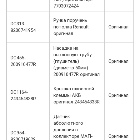
7703072424
Ручка поручень
DC313-
потолка Renault
Оригинал
8200741954
оригинал
Насадка на
выхлопную трубу
DC455-
(глушитель)
Оригинал
200910477R
(диаметр 50мм)
200910477R оригинал
Крышка плюсовой
DC1164-
клеммы АКБ
Оригинал
243454838R
оригинал 243454838R
Датчик
абсолютного
давления в
DC954-
коллекторе МАП-
Оригинал
8200719629