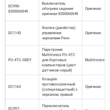
Выключатель
DC990-
обогрева сидения
Оригинал
8200060049
оригинал 8200060049
Кнопка (джойстик)
DC1143
управления
Оригинал
зеркалами Рено
Парктроник
Multitronics PU-4TC
PU-4TC-GREY
для бортовых
Multitronics
компьютеров (цвет
датчиков-серый)
Козырёк
противосолнечный
DC1163
Оригинал
(солнцезащитный) с
зеркалом, правый
Переключатель
DC997-