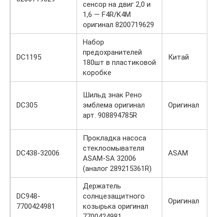
сенсор на двиг 2,0 и
1,6 — F4R/K4M
оригинал 8200719629
Набор
предохранителей
DC1195
Китай
180шт в пластиковой
коробке
Шильд знак Рено
DC305
эмблема оригинал
Оригинал
арт. 908894785R
Прокладка насоса
стеклоомывателя
DC438-32006
ASAM
ASAM-SA 32006
(аналог 289215361R)
Держатель
DC948-
солнцезащитного
Оригинал
7700424981
козырька оригинал
7700424981