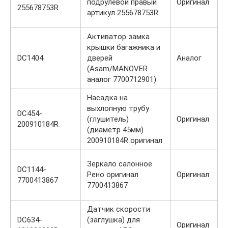
подрулевой правый
Оригинал
255678753R
артикул 255678753R
Активатор замка
крышки багажника и
DC1404
дверей
Аналог
(Asam/MANOVER
аналог 7700712901)
Насадка на
выхлопную трубу
DC454-
(глушитель)
Оригинал
200910184R
(диаметр 45мм)
200910184R оригинал
Зеркало салонное
DC1144-
Рено оригинал
Оригинал
7700413867
7700413867
Датчик скорости
DC634-
(заглушка) для
Оригинал