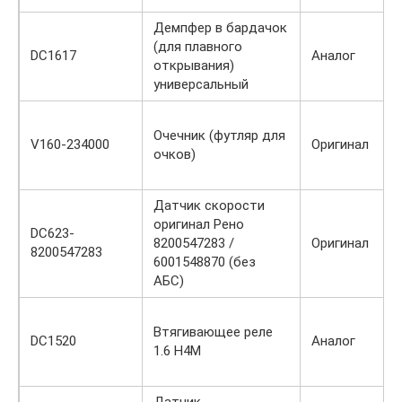
Демпфер в бардачок
(для плавного
DC1617
Аналог
открывания)
универсальный
Очечник (футляр для
V160-234000
Оригинал
очков)
Датчик скорости
оригинал Рено
DC623-
8200547283 /
Оригинал
8200547283
6001548870 (без
АБС)
Втягивающее реле
DC1520
Аналог
1.6 H4M
Датчик