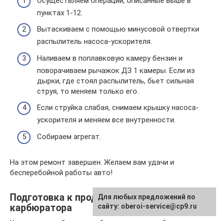
Осуществляем операции, описанные выше в
пунктах 1-12.
Вытаскиваем с помощью минусовой отвертки
распылитель насоса-ускорителя.
Наливаем в поплавковую камеру бензин и
поворачиваем рычажок ДЗ 1 камеры. Если из
дырки, где стоял распылитель, бьет сильная
струя, то меняем только его.
Если струйка слабая, снимаем крышку насоса-
ускорителя и меняем все внутренности.
Собираем агрегат.
На этом ремонт завершен. Желаем вам удачи и
бесперебойной работы авто!
Подготовка к продувке и промывке
Для любых предложений по
карбюратора
сайту: oberoi-service@cp9.ru