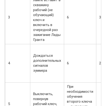
скважину
рабочий (не
обучающий)
3
6
3
ключ и
включить в
очередной раз
зажигание Лады
Гранта
Дождаться
дополнительных
4
6
2
сигналов
зуммера
При
необходимости
Выключить,
обучения
повернув
второго ключа
5
рабочий ключ,