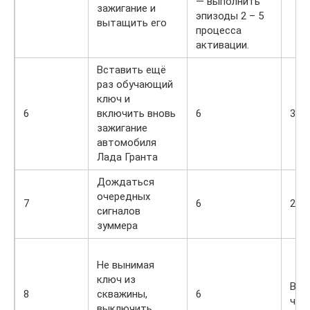
— выполнить
зажигание и
эпизоды 2 – 5
вытащить его
процесса
активации.
Вставить ещё
раз обучающий
ключ и
6
включить вновь
6
3
зажигание
автомобиля
Лада Гранта
Дождаться
очередных
7
6
2
сигналов
зуммера
Не вынимая
ключ из
В 2-
8
скважины,
6
чащ
выключить