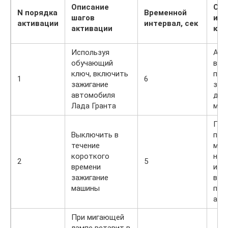
Описание
Све
N порядка
Временной
шагов
инд
активации
интервал, сек
активации
кол
Используя
Акт
обучающий
вып
ключ, включить
при
1
6
зажигание
зак
автомобиля
две
Лада Гранта
маш
При
Выключить в
пре
течение
миг
короткого
нар
2
5
времени
инт
зажигание
вре
машины
про
акт
При мигающей
лампе вставит в