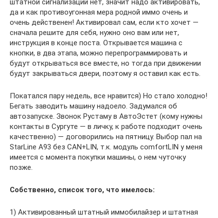
штатной сигнализации нет, значит надо активировать,
да и как противоугонная мера родной иммо очень и
очень действенен! Активировал сам, если кто хочет —
сначала решите для себя, нужно оно вам или нет,
инструкция в конце поста. Открывается машина с
кнопки, в два этапа, можно перепрограммировать и
будут открываться все вместе, но тогда при движении
будут закрываться двери, поэтому я оставил как есть.
Покатался пару недель, все нравится) Но стало холодно!
Бегать заводить машину надоело. Задумался об
автозапуске. Звонок Рустаму в АвтоЭстет (кому нужны
контакты в Сургуте — в личку, к работе подходит очень
качественно) — договорились на пятницу. Выбор пал на
StarLine A93 без CAN+LIN, т.к. модуль comfortLIN у меня
имеется с момента покупки машины, о нем чуточку
позже.
Собственно, список того, что имелось:
1) Активированный штатный иммобилайзер и штатная