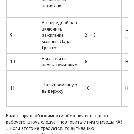
зажигание
В очередной раз
включить
Та 
9
зажигание
2 — 3
час
машины Лада
Гранта
Выключить
10
5
Нет
вновь зажигание
Дать временную
11
10
Нет
выдержку
Важно: при необходимости обучения ещё одного
рабочего ключа следует повторить с ним эпизоды №3 –
5. Если этого не требуется, то активацию