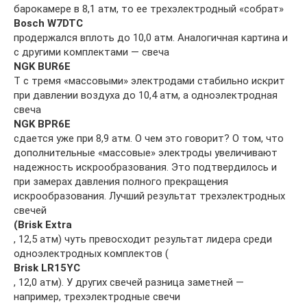
барокамере в 8,1 атм, то ее трехэлектродный «собрат»
Bosch W7DTC
продержался вплоть до 10,0 атм. Аналогичная картина и
с другими комплектами — свеча
NGK BUR6E
T с тремя «массовыми» электродами стабильно искрит
при давлении воздуха до 10,4 атм, а одноэлектродная
свеча
NGK BPR6E
сдается уже при 8,9 атм. О чем это говорит? О том, что
дополнительные «массовые» электроды увеличивают
надежность искрообразования. Это подтвердилось и
при замерах давления полного прекращения
искрообразования. Лучший результат трехэлектродных
свечей
(Brisk Extra
, 12,5 атм) чуть превосходит результат лидера среди
одноэлектродных комплектов (
Brisk LR15YC
, 12,0 атм). У других свечей разница заметней —
например, трехэлектродные свечи