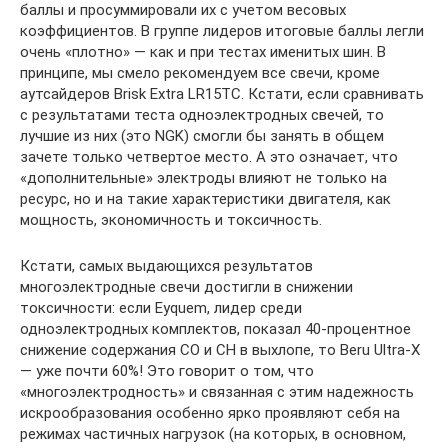
баллы и просуммировали их с учетом весовых
коэффициентов. В группе лидеров итоговые баллы легли
очень «плотно» — как и при тестах именитых шин. В
принципе, мы смело рекомендуем все свечи, кроме
аутсайдеров Brisk Extra LR15TC. Кстати, если сравнивать
с результатами теста одноэлектродных свечей, то
лучшие из них (это NGK) смогли бы занять в общем
зачете только четвертое место. А это означает, что
«дополнительные» электроды влияют не только на
ресурс, но и на такие характеристики двигателя, как
мощность, экономичность и токсичность.
Кстати, самых выдающихся результатов
многоэлектродные свечи достигли в снижении
токсичности: если Eyquem, лидер среди
одноэлектродных комплектов, показал 40-процентное
снижение содержания СО и СН в выхлопе, то Beru Ultra-X
— уже почти 60%! Это говорит о том, что
«многоэлектродность» и связанная с этим надежность
искрообразования особенно ярко проявляют себя на
режимах частичных нагрузок (на которых, в основном,