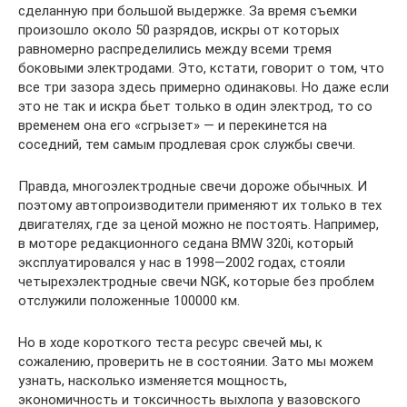
сделанную при большой выдержке. За время съемки
произошло около 50 разрядов, искры от которых
равномерно распределились между всеми тремя
боковыми электродами. Это, кстати, говорит о том, что
все три зазора здесь примерно одинаковы. Но даже если
это не так и искра бьет только в один электрод, то со
временем она его «сгрызет» — и перекинется на
соседний, тем самым продлевая срок службы свечи.
Правда, многоэлектродные свечи дороже обычных. И
поэтому автопроизводители применяют их только в тех
двигателях, где за ценой можно не постоять. Например,
в моторе редакционного седана BMW 320i, который
эксплуатировался у нас в 1998—2002 годах, стояли
четырехэлектродные свечи NGK, которые без проблем
отслужили положенные 100000 км.
Но в ходе короткого теста ресурс свечей мы, к
сожалению, проверить не в состоянии. Зато мы можем
узнать, насколько изменяется мощность,
экономичность и токсичность выхлопа у вазовского