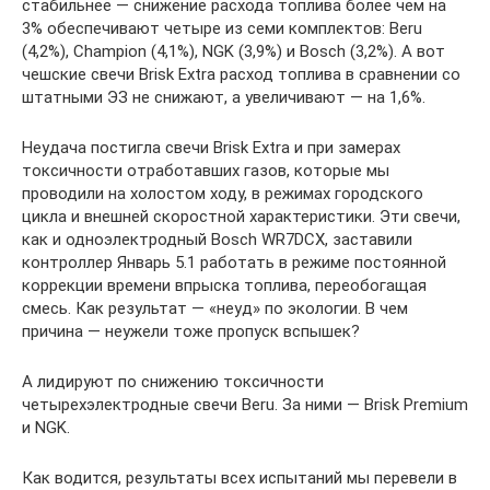
стабильнее — снижение расхода топлива более чем на
3% обеспечивают четыре из семи комплектов: Beru
(4,2%), Champion (4,1%), NGK (3,9%) и Bosch (3,2%). А вот
чешские свечи Brisk Extra расход топлива в сравнении со
штатными ЭЗ не снижают, а увеличивают — на 1,6%.
Неудача постигла свечи Brisk Extra и при замерах
токсичности отработавших газов, которые мы
проводили на холостом ходу, в режимах городского
цикла и внешней скоростной характеристики. Эти свечи,
как и одноэлектродный Bosch WR7DCX, заставили
контроллер Январь 5.1 работать в режиме постоянной
коррекции времени впрыска топлива, переобогащая
смесь. Как результат — «неуд» по экологии. В чем
причина — неужели тоже пропуск вспышек?
А лидируют по снижению токсичности
четырехэлектродные свечи Beru. За ними — Brisk Premium
и NGK.
Как водится, результаты всех испытаний мы перевели в