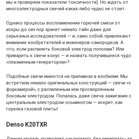
мы и проверяли показатели токсичности). Но ждать от
многоэлектродных свечей каких-либо чудес не стоит.
Однако процессы воспламенения горючей смеси от
искры до сих пор хранят немало тайн даже для
серьезных исследователей — и, само собой, привлекают
внимание изобретателей и инженеров-самородков. А
что, если распилить боковой электрод пополам? Или
приварить к свече конус — и назвать получившееся чудо
«плазменным генератором»?
Подобные свечи имеются на прилавках в изобилии. Мы
встретили немало оригинальных конструкций — свечи «с
форкамерой», с распиленным или просверленным
боковым электродом. Попалась даже свеча зажигания с
центральным электродом-осьминогом — искрит, как
горелка газовой плиты!
Denso K20TXR
Данная модель позволяет сэкономить без переплаты за