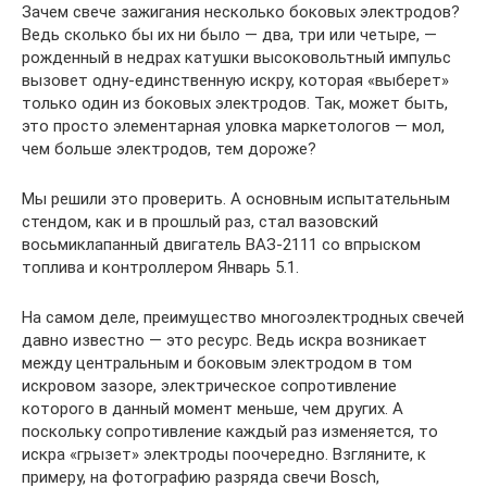
Зачем свече зажигания несколько боковых электродов?
Ведь сколько бы их ни было — два, три или четыре, —
рожденный в недрах катушки высоковольтный импульс
вызовет одну-единственную искру, которая «выберет»
только один из боковых электродов. Так, может быть,
это просто элементарная уловка маркетологов — мол,
чем больше электродов, тем дороже?
Мы решили это проверить. А основным испытательным
стендом, как и в прошлый раз, стал вазовский
восьмиклапанный двигатель ВАЗ-2111 со впрыском
топлива и контроллером Январь 5.1.
На самом деле, преимущество многоэлектродных свечей
давно известно — это ресурс. Ведь искра возникает
между центральным и боковым электродом в том
искровом зазоре, электрическое сопротивление
которого в данный момент меньше, чем других. А
поскольку сопротивление каждый раз изменяется, то
искра «грызет» электроды поочередно. Взгляните, к
примеру, на фотографию разряда свечи Bosch,