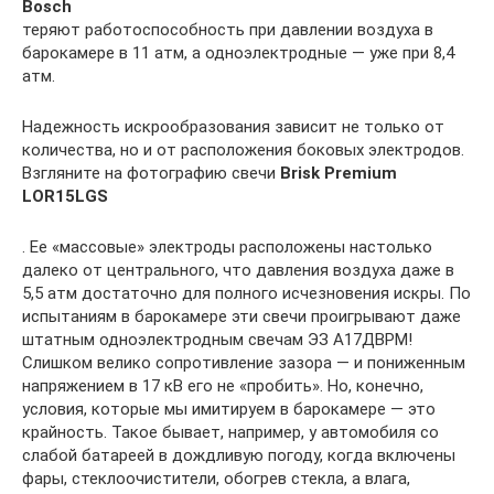
Bosch
теряют работоспособность при давлении воздуха в
барокамере в 11 атм, а одноэлектродные — уже при 8,4
атм.
Надежность искрообразования зависит не только от
количества, но и от расположения боковых электродов.
Взгляните на фотографию свечи
Brisk Premium
LOR15LGS
. Ее «массовые» электроды расположены настолько
далеко от центрального, что давления воздуха даже в
5,5 атм достаточно для полного исчезновения искры. По
испытаниям в барокамере эти свечи проигрывают даже
штатным одноэлектродным свечам ЭЗ А17ДВРМ!
Слишком велико сопротивление зазора — и пониженным
напряжением в 17 кВ его не «пробить». Но, конечно,
условия, которые мы имитируем в барокамере — это
крайность. Такое бывает, например, у автомобиля со
слабой батареей в дождливую погоду, когда включены
фары, стеклоочистители, обогрев стекла, а влага,