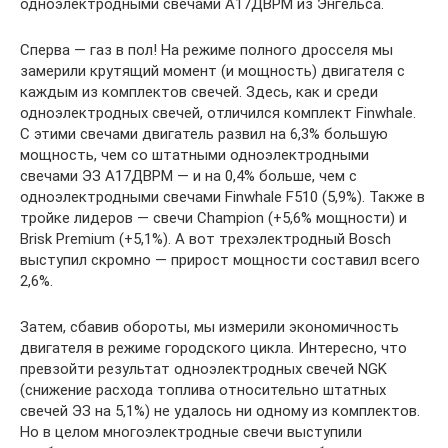
одноэлектродными свечами А17ДВРМ из Энгельса.
Сперва — газ в пол! На режиме полного дросселя мы
замерили крутящий момент (и мощность) двигателя с
каждым из комплектов свечей. Здесь, как и среди
одноэлектродных свечей, отличился комплект Finwhale.
С этими свечами двигатель развил на 6,3% большую
мощность, чем со штатными одноэлектродными
свечами ЭЗ А17ДВРМ — и на 0,4% больше, чем с
одноэлектродными свечами Finwhale F510 (5,9%). Также в
тройке лидеров — свечи Champion (+5,6% мощности) и
Brisk Premium (+5,1%). А вот трехэлектродный Bosch
выступил скромно — прирост мощности составил всего
2,6%.
Затем, сбавив обороты, мы измерили экономичность
двигателя в режиме городского цикла. Интересно, что
превзойти результат одноэлектродных свечей NGK
(снижение расхода топлива относительно штатных
свечей ЭЗ на 5,1%) не удалось ни одному из комплектов.
Но в целом многоэлектродные свечи выступили