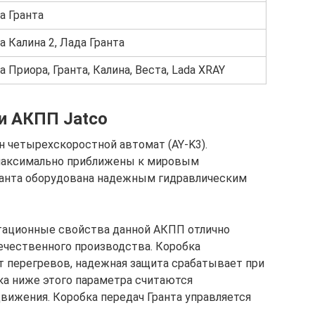
а Гранта
а Калина 2, Лада Гранта
а Приора, Гранта, Калина, Веста, Lada XRAY
и АКПП Jatcо
н четырехскоростной автомат (AY-K3).
 максимально приближены к мировым
Гранта оборудована надежным гидравлическим
тационные свойства данной АКПП отлично
ечественного производства. Коробка
 перегревов, надежная защита срабатывает при
ка ниже этого параметра считаются
ижения. Коробка передач Гранта управляется