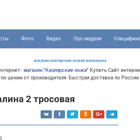
сты
Фото
Видео
Про модели
Специфик
магазин кизлярских ножей махачкала
Интернет-
магазин "Кизлярские ножи
" Купить Сайт интерн
по ценам от производителя. Быстрая доставка по России.
алина 2 тросовая
5