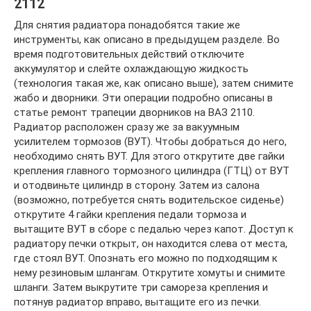
2112
Для снятия радиатора понадобятся такие же
инструменты, как описано в предыдущем разделе. Во
время подготовительных действий отключите
аккумулятор и слейте охлаждающую жидкость
(технология такая же, как описано выше), затем снимите
жабо и дворники. Эти операции подробно описаны в
статье ремонт трапеции дворников на ВАЗ 2110.
Радиатор расположен сразу же за вакуумным
усилителем тормозов (ВУТ). Чтобы добраться до него,
необходимо снять ВУТ. Для этого открутите две гайки
крепления главного тормозного цилиндра (ГТЦ) от ВУТ
и отодвиньте цилиндр в сторону. Затем из салона
(возможно, потребуется снять водительское сиденье)
открутите 4 гайки крепления педали тормоза и
вытащите ВУТ в сборе с педалью через капот. Доступ к
радиатору печки открыт, он находится слева от места,
где стоял ВУТ. Опознать его можно по подходящим к
нему резиновым шлангам. Открутите хомуты и снимите
шланги. Затем выкрутите три самореза крепления и
потянув радиатор вправо, вытащите его из печки.