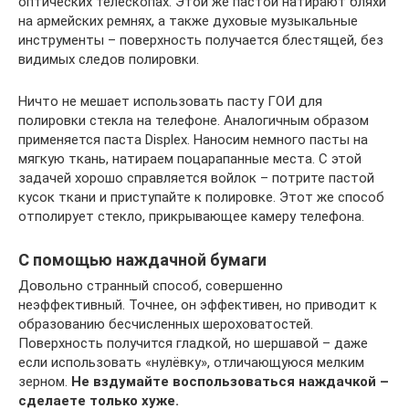
оптических телескопах. Этой же пастой натирают бляхи
на армейских ремнях, а также духовые музыкальные
инструменты – поверхность получается блестящей, без
видимых следов полировки.
Ничто не мешает использовать пасту ГОИ для
полировки стекла на телефоне. Аналогичным образом
применяется паста Displex. Наносим немного пасты на
мягкую ткань, натираем поцарапанные места. С этой
задачей хорошо справляется войлок – потрите пастой
кусок ткани и приступайте к полировке. Этот же способ
отполирует стекло, прикрывающее камеру телефона.
С помощью наждачной бумаги
Довольно странный способ, совершенно
неэффективный. Точнее, он эффективен, но приводит к
образованию бесчисленных шероховатостей.
Поверхность получится гладкой, но шершавой – даже
если использовать «нулёвку», отличающуюся мелким
зерном.
Не вздумайте воспользоваться наждачкой –
сделаете только хуже.