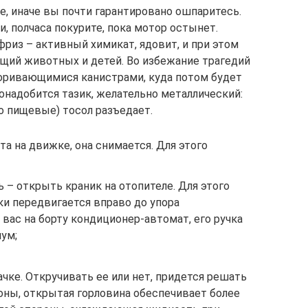
е, иначе вы почти гарантировано ошпаритесь.
и, полчаса покурите, пока мотор остынет.
риз – активный химикат, ядовит, и при этом
щий животных и детей. Во избежание трагедий
поривающимися канистрами, куда потом будет
онадобится тазик, желательно металлический:
 пищевые) тосол разъедает.
та на движке, она снимается. Для этого
 – открыть краник на отопителе. Для этого
ки передвигается вправо до упора
 вас на борту кондиционер-автомат, его ручка
ум;
ке. Откручивать ее или нет, придется решать
оны, открытая горловина обеспечивает более