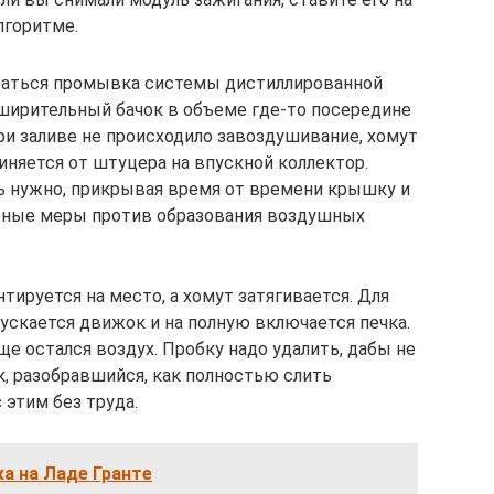
лгоритме.
ваться промывка системы дистиллированной
сширительный бачок в объеме где-то посередине
ри заливе не происходило завоздушивание, хомут
диняется от штуцера на впускной коллектор.
ь нужно, прикрывая время от времени крышку и
льные меры против образования воздушных
тируется на место, а хомут затягивается. Для
ускается движок и на полную включается печка.
ще остался воздух. Пробку надо удалить, дабы не
к, разобравшийся, как полностью слить
этим без труда.
ка на Ладе Гранте