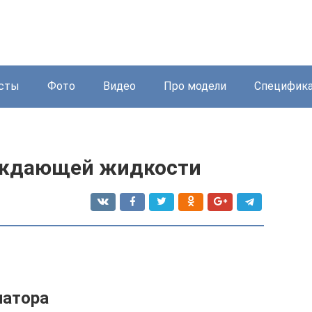
сты
Фото
Видео
Про модели
Специфик
лаждающей жидкости
иатора