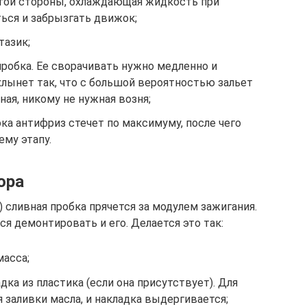
угой стороны, охлаждающая жидкость при
ься и забрызгать движок;
тазик;
робка. Ее сворачивать нужно медленно и
 хлынет так, что с большой вероятностью зальет
ная, никому не нужная возня;
ка антифриз стечет по максимуму, после чего
му этапу.
ора
) сливная пробка прячется за модулем зажигания.
ся демонтировать и его. Делается это так:
масса;
ка из пластика (если она присутствует). Для
я заливки масла, и накладка выдергивается;