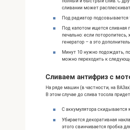
полный и быстрый слив. С др
сливании может расплескиват
Под радиатор подсовывается 
Под капотом ищется сливная п
печально: если поторопитесь,
генератор – а это дополнитель
Минут 10 нужно подождать, по
можно переходить к следующе
Сливаем антифриз с мот
На ряде машин (в частности, на ВАЗах
В этом случае до слива тосола придет
С аккумулятора скидывается 
Убирается декоративная наклад
этого свинчивается пробка дл