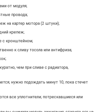
ми от модуля;
тные провода;
ж на картер мотора (2 штуки);
дний крепеж;
е с кронштейном;
венно к сливу тосола или антифриза;
ок;
уратно, чем при сливе с радиатора,
тся; нужно подождать минут 10, пока стечет
ются все уплотнители; потрескавшиеся или
ли вы снимали модуль зажигания, ставите его на