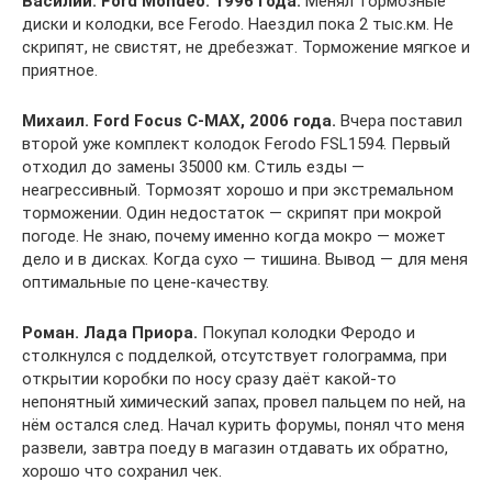
Василий. Ford Mondeo. 1996 года.
Менял тормозные
диски и колодки, все Ferodo. Наездил пока 2 тыс.км. Не
скрипят, не свистят, не дребезжат. Торможение мягкое и
приятное.
Михаил. Ford Focus C-MAX, 2006 года.
Вчера поставил
второй уже комплект колодок Ferodo FSL1594. Первый
отходил до замены 35000 км. Стиль езды —
неагрессивный. Тормозят хорошо и при экстремальном
торможении. Один недостаток — скрипят при мокрой
погоде. Не знаю, почему именно когда мокро — может
дело и в дисках. Когда сухо — тишина. Вывод — для меня
оптимальные по цене-качеству.
Роман. Лада Приора.
Покупал колодки Феродо и
столкнулся с подделкой, отсутствует голограмма, при
открытии коробки по носу сразу даёт какой-то
непонятный химический запах, провел пальцем по ней, на
нём остался след. Начал курить форумы, понял что меня
развели, завтра поеду в магазин отдавать их обратно,
хорошо что сохранил чек.