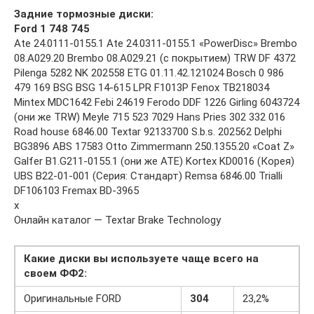
Задние тормозные диски:
Ford 1 748 745
Ate 24.0111-0155.1 Ate 24.0311-0155.1 «PowerDisc» Brembo
08.A029.20 Brembo 08.A029.21 (с покрытием) TRW DF 4372
Pilenga 5282 NK 202558 ETG 01.11.42.121024 Bosch 0 986
479 169 BSG BSG 14-615 LPR F1013P Fenox TB218034
Mintex MDC1642 Febi 24619 Ferodo DDF 1226 Girling 6043724
(они же TRW) Meyle 715 523 7029 Hans Pries 302 332 016
Road house 6846.00 Textar 92133700 S.b.s. 202562 Delphi
BG3896 ABS 17583 Otto Zimmermann 250.1355.20 «Coat Z»
Galfer B1.G211-0155.1 (они же АТЕ) Kortex KD0016 (Корея)
UBS B22-01-001 (Серия: Стандарт) Remsa 6846.00 Trialli
DF106103 Fremax BD-3965
x
Онлайн каталог — Textar Brake Technology
Какие диски вы используете чаще всего на
своем ФФ2:
Оригинальные FORD
304
23,2%