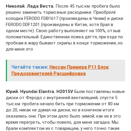
Николай. Лада Веста.
После 45 тыс.км. пробега было
решено заменить тормозные расходники. Приобрелё
колодки FERODO FDB1617 (произведены в Чехии) и диски
FERODO DDF1201 (произведены в Китае, хотя брал в
одном месте). Свою работу выполняют на 100%, отзыв
положительный. Единственная ложка дёгтя, при езде по
пробкам в жару бывают скрипы в конце торможения, но
для меня это
Читайте также:
Ниссан Примера Р11 Блок
Предохранителей Расшифровка
Юрий. Hyundai Elantra. H2015V
Были поставлены новые
диски от Феродо с внутренней вентиляцией, спустя 5
тыс.км. пробега начало бить при торможении от 80 км
до 20, никак не думал на диски, но в конечном итоге
оказались они. При этом дело было зимой, как их в это
время перегреть, чтобы повело, для меня загадка. Мы
брали комплектом их с товарищем, у него точно такие