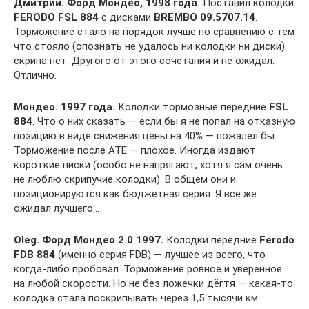
Дмитрий. Форд Мондео, 1998 года.
Поставил колодки
FERODO FSL 884
с дисками
BREMBO 09.5707.14
.
Торможение стало на порядок лучше по сравнению с тем
что стояло (опознать не удалось ни колодки ни диски).
скрипа нет. Другого от этого сочетания и не ожидал.
Отлично.
Мондео. 1997 года.
Колодки тормозные передние
FSL
884
. Что о них сказать — если бы я не попал на отказную
позицию в виде снижения цены на 40% — пожалел бы.
Торможение после ATE — плохое. Иногда издают
короткие писки (особо не напрягают, хотя я сам очень
не люблю скрипучие колодки). В общем они и
позиционируются как бюджетная серия. Я все же
ожидал лучшего…
Oleg. Форд Мондео 2.0 1997.
Колодки передние
Ferodo
FDB 884
(именно серия FDB) — лучшее из всего, что
когда-либо пробовал. Торможение ровное и уверенное
на любой скорости. Но не без ложечки дёгтя — какая-то
колодка стала поскрипывать через 1,5 тысячи км.