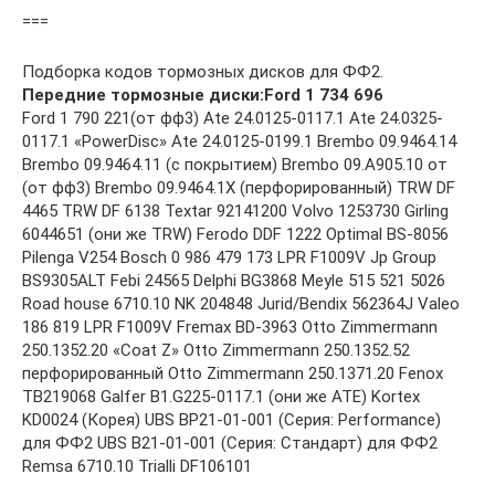
===
Подборка кодов тормозных дисков для ФФ2.
Передние тормозные диски:
Ford 1 734 696
Ford 1 790 221(от фф3) Ate 24.0125-0117.1 Ate 24.0325-
0117.1 «PowerDisc» Ate 24.0125-0199.1 Brembo 09.9464.14
Brembo 09.9464.11 (с покрытием) Brembo 09.A905.10 от
(от фф3) Brembo 09.9464.1X (перфорированный) TRW DF
4465 ТRW DF 6138 Textar 92141200 Volvo 1253730 Girling
6044651 (они же TRW) Ferodo DDF 1222 Optimal BS-8056
Pilenga V254 Bosch 0 986 479 173 LPR F1009V Jp Group
BS9305ALT Febi 24565 Delphi BG3868 Meyle 515 521 5026
Road house 6710.10 NK 204848 Jurid/Bendix 562364J Valeo
186 819 LPR F1009V Fremax BD-3963 Otto Zimmermann
250.1352.20 «Coat Z» Otto Zimmermann 250.1352.52
перфорированный Otto Zimmermann 250.1371.20 Fenox
TB219068 Galfer B1.G225-0117.1 (они же АТЕ) Kortex
KD0024 (Корея) UBS BP21-01-001 (Серия: Performance)
для ФФ2 UBS B21-01-001 (Серия: Стандарт) для ФФ2
Remsa 6710.10 Trialli DF106101