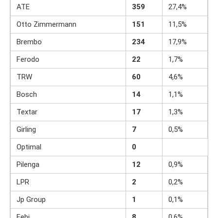
ATE
359
27,4%
Otto Zimmermann
151
11,5%
Brembo
234
17,9%
Ferodo
22
1,7%
TRW
60
4,6%
Bosch
14
1,1%
Textar
17
1,3%
Girling
7
0,5%
Optimal
0
Pilenga
12
0,9%
LPR
2
0,2%
Jp Group
1
0,1%
Febi
8
0,6%