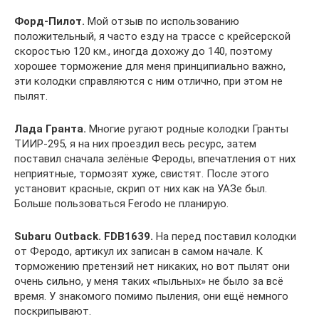
Форд-Пилот.
Мой отзыв по использованию
положительный, я часто езду на трассе с крейсерской
скоростью 120 км., иногда дохожу до 140, поэтому
хорошее торможение для меня принципиально важно,
эти колодки справляются с ним отлично, при этом не
пылят.
Лада Гранта.
Многие ругают родные колодки Гранты
ТИИР-295, я на них проездил весь ресурс, затем
поставил сначала зелёные Фероды, впечатления от них
неприятные, тормозят хуже, свистят. После этого
установит красные, скрип от них как на УАЗе был.
Больше пользоваться Ferodo не планирую.
Subaru Outback. FDB1639.
На перед поставил колодки
от Феродо, артикул их записан в самом начале. К
торможению претензий нет никаких, но вот пылят они
очень сильно, у меня таких «пыльных» не было за всё
время. У знакомого помимо пыления, они ещё немного
поскрипывают.