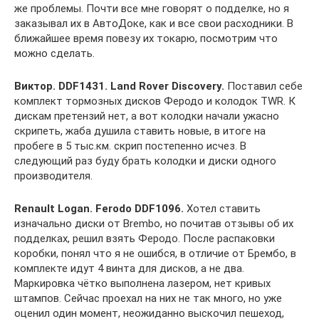
же проблемы. Почти все мне говорят о подделке, но я
заказывал их в АвтоДоке, как и все свои расходники. В
ближайшее время повезу их токарю, посмотрим что
можно сделать.
Виктор. DDF1431. Land Rover Discovery.
Поставил себе
комплект тормозных дисков Феродо и колодок TWR. К
дискам претензий нет, а вот колодки начали ужасно
скрипеть, жаба душила ставить новые, в итоге на
пробеге в 5 тыс.км. скрип постепенно исчез. В
следующий раз буду брать колодки и диски одного
производителя.
Renault Logan. Ferodo DDF1096.
Хотел ставить
изначально диски от Brembo, но почитав отзывы об их
подделках, решил взять Феродо. После распаковки
коробки, понял что я не ошибся, в отличие от Брембо, в
комплекте идут 4 винта для дисков, а не два.
Маркировка чётко выполнена лазером, нет кривых
штампов. Сейчас проехал на них не так много, но уже
оценил один момент, неожиданно выскочил пешеход,