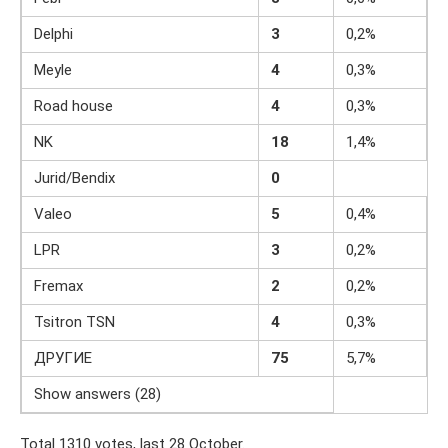
Delphi
3
0,2%
Meyle
4
0,3%
Road house
4
0,3%
NK
18
1,4%
Jurid/Bendix
0
Valeo
5
0,4%
LPR
3
0,2%
Fremax
2
0,2%
Tsitron TSN
4
0,3%
ДРУГИЕ
75
5,7%
Show answers (28)
Total 1310 votes, last 28 October.