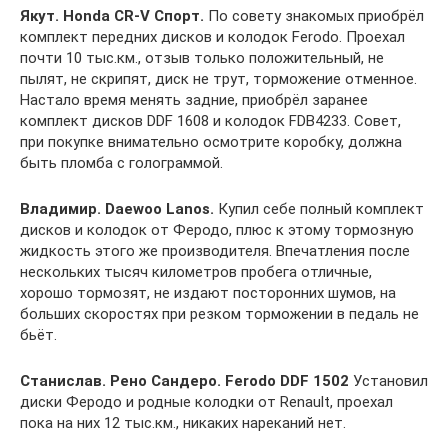
Якут. Honda CR-V Спорт.
По совету знакомых приобрёл
комплект передних дисков и колодок Ferodo. Проехал
почти 10 тыс.км., отзыв только положительный, не
пылят, не скрипят, диск не трут, торможение отменное.
Настало время менять задние, приобрёл заранее
комплект дисков DDF 1608 и колодок FDB4233. Совет,
при покупке внимательно осмотрите коробку, должна
быть пломба с голограммой.
Владимир. Daewoo Lanos.
Купил себе полный комплект
дисков и колодок от Феродо, плюс к этому тормозную
жидкость этого же производителя. Впечатления после
нескольких тысяч километров пробега отличные,
хорошо тормозят, не издают посторонних шумов, на
больших скоростях при резком торможении в педаль не
бьёт.
Станислав. Рено Сандеро. Ferodo DDF 1502
Установил
диски Феродо и родные колодки от Renault, проехал
пока на них 12 тыс.км., никаких нареканий нет.