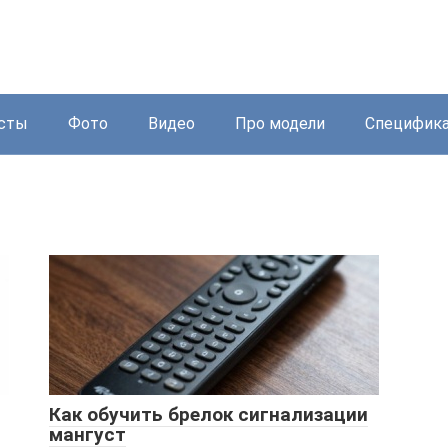
сты
Фото
Видео
Про модели
Специфик
Как обучить брелок сигнализации
мангуст