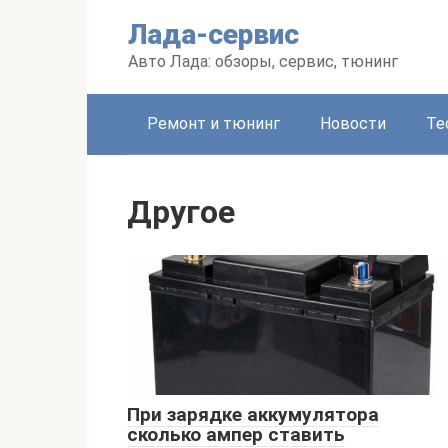
Перейти
Лада-сервис
к
контенту
Авто Лада: обзоры, сервис, тюнинг
Ремонт и тюнинг
Новости
Те
Другое
При зарядке аккумулятора
сколько ампер ставить