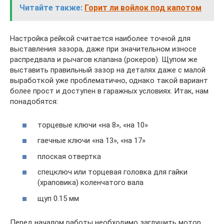
Читайте также:
Горит ли войлок под капотом
Настройка рейкой считается наиболее точной для
выставления зазора, даже при значительном износе
распредвала и рычагов клапана (рокеров). Щупом же
выставить правильный зазор на деталях даже с малой
выработкой уже проблематично, однако такой вариант
более прост и доступен в гаражных условиях. Итак, нам
понадобятся:
торцевые ключи «на 8», «на 10»
гаечные ключи «на 13», «на 17»
плоская отвертка
спецключ или торцевая головка для гайки
(храповика) коленчатого вала
щуп 0.15 мм
Перед началом работы необходимо заглушить мотор,