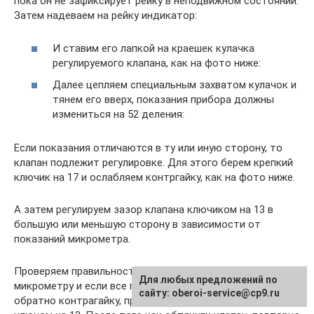
пока он не зафиксирует рейку в неподвижном состоянии.
Затем надеваем на рейку индикатор:
И ставим его лапкой на краешек кулачка
регулируемого клапана, как на фото ниже:
Далее цепляем специальным захватом кулачок и
тянем его вверх, показания прибора должны
измениться на 52 деления:
Если показания отличаются в ту или иную сторону, то
клапан подлежит регулировке. Для этого берем крепкий
ключик на 17 и ослабляем контргайку, как на фото ниже.
А затем регулируем зазор клапана ключиком на 13 в
большую или меньшую сторону в зависимости от
показаний микрометра.
Проверяем правильность регулировки снова по
Для любых предложений по
микрометру и если все правильно, то затягиваем
сайту: oberoi-service@cp9.ru
обратно контрагайку, придерживая при этом болт