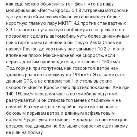
как еще можно объяснить тот факт, что на нашу
модификацию «Весты Кросс» с 1,8 литровым мотором и
5-ступенчатой «механикой» он устанавливает более
короткую главную пару МКПП: 4,2 против стандартных
3,9. Полностью указанную проблему это не решает, но
позволяет сделать автомобиль чуть более динамичным
при старте с места. Вялой я бы такую Vesta Cross не
назвал. Разгон до «сотни» у нее занимает 10,2 с., а это
вполне не плохо. Максимальная же скорость, если
верить данным производителя, составляет 180 км/ч.
Под горку и при попутном, как говорится, ветре нам
удалось разогнать машину до 193 км/ч. Это, заметьте,
данные GPS, а не спидометра. Но столь высокие
скорости «Весте Кросс» явно противопоказаны. Уже при
140-150 км/ч передняя часть автомобиля ощутимо
разгружается, и он становится менее стабильным на
прямой. К тому же, еще и крайне чувствительным к
боковым порывам ветра и длинным асфальтовым
волнам. Чудес, увы, не бывает – двадцать сантиметров
воздуха под днищем на больших скоростях еще никому
не шли на пользу.