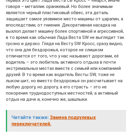
первых это цвет Лада Веста СВ Кросс – «Марс», иначе
говоря – металлик оранжевый. Но более значимым
является черный пластиковый обвес, эта деталь
защищает самое уязвимое место машины от царапин, а
впоследствии, от гниения. Декоративная насадка на
выхлоп делает машину более спортивной и агрессивной,
в то время как обычная Лада Веста SW не выглядит так
грозно и дерзко. Глядя на Весту SW Кросс, сразу видно,
что она для бездорожья, которое не слишком
отличается от того, что у нас называют дорогами, её
водитель – это любитель активного отдыха в почти
экстремальных местах вместе с семьей или компанией
друзей. В то время как водитель Весты SW, тоже не
лыком шит, но вместо бездорожья он рассчитывает на
любую дорогу, но дорогу, а его страсть – это не
покорения труднодоступных местностей, а активный
отдых на даче и, конечно же, шашлыки.
Читайте также:
Замена подрулевых
переключателей.