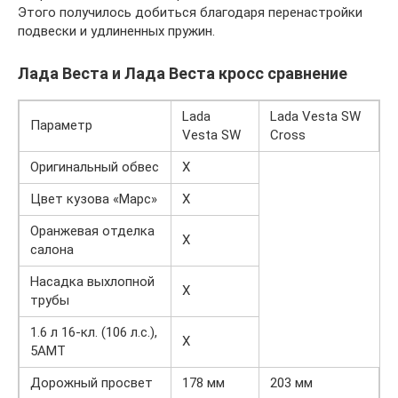
Этого получилось добиться благодаря перенастройки
подвески и удлиненных пружин.
Лада Веста и Лада Веста кросс сравнение
Lada
Lada Vesta SW
Параметр
Vesta SW
Cross
Оригинальный обвес
X
Цвет кузова «Марс»
X
Оранжевая отделка
X
салона
Насадка выхлопной
X
трубы
1.6 л 16-кл. (106 л.с.),
X
5АМТ
Дорожный просвет
178 мм
203 мм