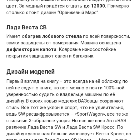
цвет. За модный придётся отдать
до 12000
. Примерно
столько стоит дизайн “Оранжевый Марс”.
Лада Веста СВ
Имеет о
богрев лобового стекла
по всей поверхности,
замки защищены от замерзания. Машина оснащена
дефлектором капота
. Ковровые износостойкие
покрытия защищают салон и багажник.
Дизайн моделей
Первый взгляд на книгу – это всегда на её обложку, по
ней не судят о книге, но вот можно с почти 100%-ной
уверенностью судить о владельце машины по её
дизайну. В своих новых моделях ВАЗовцы сохраняют
стиль. Все тот же уклон в спорт, что не удивительно,
ведь SW расшифровывается – «SportWagon», все те же
стильные Х-образные узоры. Но всё же внес АвтоВАЗ
различие Лада Веста SW и Лада Веста SW Кросс. По
дизайну кузова нам больше импонирует Веста Кросс, во