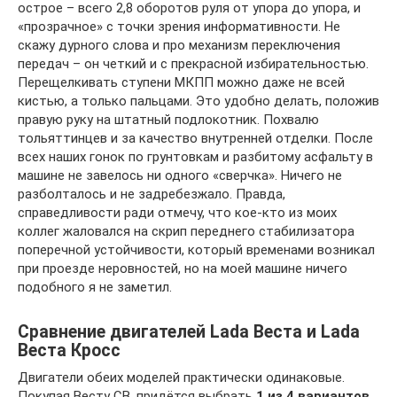
острое – всего 2,8 оборотов руля от упора до упора, и
«прозрачное» с точки зрения информативности. Не
скажу дурного слова и про механизм переключения
передач – он четкий и с прекрасной избирательностью.
Перещелкивать ступени МКПП можно даже не всей
кистью, а только пальцами. Это удобно делать, положив
правую руку на штатный подлокотник. Похвалю
тольяттинцев и за качество внутренней отделки. После
всех наших гонок по грунтовкам и разбитому асфальту в
машине не завелось ни одного «сверчка». Ничего не
разболталось и не задребезжало. Правда,
справедливости ради отмечу, что кое-кто из моих
коллег жаловался на скрип переднего стабилизатора
поперечной устойчивости, который временами возникал
при проезде неровностей, но на моей машине ничего
подобного я не заметил.
Сравнение двигателей Lada Веста и Lada
Веста Кросс
Двигатели обеих моделей практически одинаковые.
Покупая Весту СВ, придётся выбрать
1 из 4 вариантов
.