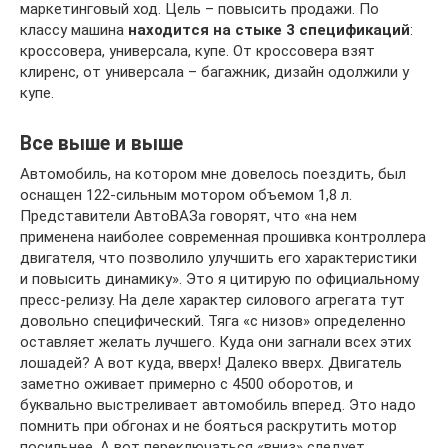
маркетинговый ход. Цель – повысить продажи. По
классу машина
находится на стыке 3 спецификаций
:
кроссовера, универсала, купе. От кроссовера взят
клиренс, от универсала – багажник, дизайн одолжили у
купе.
Все выше и выше
Автомобиль, на котором мне довелось поездить, был
оснащен 122-сильным мотором объемом 1,8 л.
Представители АвтоВАЗа говорят, что «на нем
применена наиболее современная прошивка контроллера
двигателя, что позволило улучшить его характеристики
и повысить динамику». Это я цитирую по официальному
пресс-релизу. На деле характер силового агрегата тут
довольно специфический. Тяга «с низов» определенно
оставляет желать лучшего. Куда они загнали всех этих
лошадей? А вот куда, вверх! Далеко вверх. Двигатель
заметно оживает примерно с 4500 оборотов, и
буквально выстреливает автомобиль вперед. Это надо
помнить при обгонах и не бояться раскрутить мотор
посильнее. А вот переключаться «вниз» следует