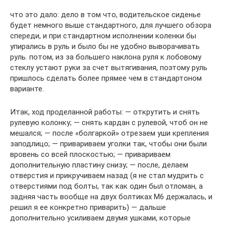
что это дало: дело в том что, водительское сиденье
будет немного выше стандартного, для лучшего обзора
спереди, и при стандартном исполнении коленки бы
упирались в руль и было бы не удобно выворачивать
руль. потом, из за большего наклона руля к лобовому
стеклу устают руки за счет вытягивания, поэтому руль
пришлось сделать более прямее чем в стандартоном
варианте.
Итак, ход проделанной работы: — открутить и снять
рулевую колонку; — снять кардан с рулевой, чтоб он не
мешался; — после «болгаркой» отрезаем уши крепления
заподлицо; — привариваем уголки так, чтобы они были
вровень со всей плоскостью; — привариваем
дополнительную пластину снизу; — после, делаем
отверстия и прикручиваем назад (я не стал мудрить с
отверстиями под болты, так как один был отломан, а
задняя часть вообще на двух болтиках М6 держалась, и
решил я ее конкретно приварить) — дальше
дополнительно усиливаем двумя ушками, которые