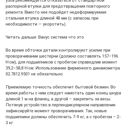
узла рекомендуется отказаться от стандартной
распорной втулки для предотвращения повторного
ремонта. Вместо нее подойдет недеформируемая
стальная втулка длиной 48 мм (с запасом, при
необходимости — укоротить).
Читать дальше: Ванус система что это
Во время обточки детали контролируют усилие при
проворачивании шестерни (должно составлять 157–196
Н·см), для подшипников с пробегом справедлив момент
39,2–58,8 Н·см. Использование фирменного динамометра
02.7812.9501 не обязательно.
Приемлемую точность обеспечит бытовой безмен. Во
время работы с ним следует намотать один конец шнура
длиной 1 м на фланец, а другой – закрепить за весы.
Потянув устройство в перпендикулярном направлении
зафиксируйте момент проворачивания. Так, новые
подшипники должны обеспечить 7-9 кг, а с пробегом – 2-
3 кг.