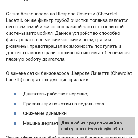
Сетка бензонасоса на Шевроле Лачетти (Chevrolet
Lacetti), он же фильтр грубой очистки топлива является
неотъемлемой и жизненно важной частью топливной
системы автомобиля. Данное устройство способно
фильтровать все мелкие частички пыли, грязи и
ржавчины, предотвращая возможность поступать и
достигать магистрали топливной системы, обеспечивая
плавную работу двигателя.
О замене сетки бензонасоса Шевроле Лачетти (Chevrolet
Lacetti) говорят следующие признаки:
Двигатель работает неровно;
Провалы при нажатии на педаль газа
Снижение динамики;
Машина дергается при резком наборе скорости;
Для любых предложений по
сайту: oberoi-service@cp9.ru
Замену фильтра грубой очистки необходимо проводить в