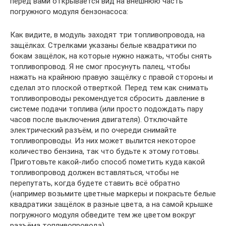
перед вами открывается вид на внешнюю часть
погружного модуля бензонасоса:
Как видите, в модуль заходят три топливопровода, на
защёлках. Стрелками указаны белые квадратики по
бокам защёлок, на которые нужно нажать, чтобы снять
топливопровод. Я не смог просунуть палец, чтобы
нажать на крайнюю правую защёлку с правой стороны и
сделал это плоской отверткой. Перед тем как снимать
топливопроводы рекомендуется сбросить давление в
системе подачи топлива (или просто подождать пару
часов после выключения двигателя). Отключайте
электрический разъём, и по очереди снимайте
топливопроводы. Из них может вылится некоторое
количество бензина, так что будьте к этому готовы.
Приготовьте какой-либо способ пометить куда какой
топливопровод должен вставляться, чтобы не
перепутать, когда будете ставить всё обратно
(например возьмите цветные маркеры и покрасьте белые
квадратики защёлок в разные цвета, а на самой крышке
погружного модуля обведите тем же цветом вокруг
разъёма топливопровода).