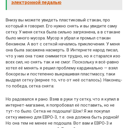
электронной педалью
Внизу вы можете увидеть пластиковый стакан, про
который я говорил. Его нужно снять и вы увидите саму
сетку. У меня сетка была сильно загрязнена, а в стакане
было много мусора. Мусор я убрал и промыл стакан
бензином. А вот с сеткой начались приключения. У меня
она была засажена насмерть. В Интернете народ писал,
что у них она тоже снимается трудно, но я старался изо
всех сил, но снять так и не смог. Поскольку я всё-равно
хотел её менять я решил проблему кардинально — взял
бокорезы и постепенно выкрашивая пластмассу, таки
выдрал сетку (вернее то, что от неё осталось). Наконец-
то победа, сетка снята:
Но радовался я рано. Взяв в руки ту сетку, что я купил в
интернет-магазине, я попробовал её поставить, но не
тут-то было. Сетка не подошла! Шок! Я же покупал
сетку именно для ЕВРО-3, т.е. она должна быть родной!
Но она тем не менее не подошла. Вот вам и ЕВРО-3 и