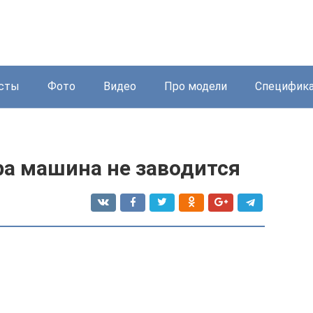
сты
Фото
Видео
Про модели
Специфик
ра машина не заводится