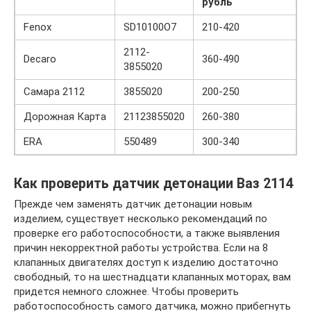
рубль
Fenox
SD10100O7
210-420
2112-
Decaro
360-490
3855020
Самара 2112
3855020
200-250
Дорожная Карта
21123855020
260-380
ERA
550489
300-340
Как проверить датчик детонации Ваз 2114
Прежде чем заменять датчик детонации новым
изделием, существует несколько рекомендаций по
проверке его работоспособности, а также выявления
причин некорректной работы устройства. Если на 8
клапанных двигателях доступ к изделию достаточно
свободный, то на шестнадцати клапанных моторах, вам
придется немного сложнее. Чтобы проверить
работоспособность самого датчика, можно прибегнуть